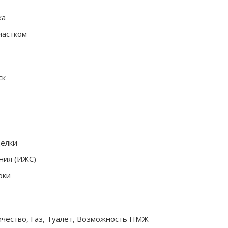
жа
частком
ск
делки
ния (ИЖС)
оки
ичество, Газ, Туалет, Возможность ПМЖ