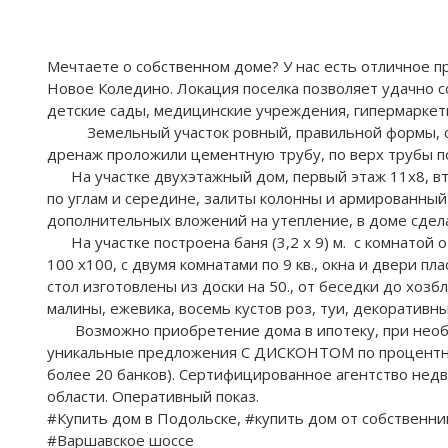
Мечтаете о собственном доме? У нас есть отличное 
Новое Коледино. Локация поселка позволяет удачно с
детские сады, медицинские учреждения, гипермаркет
Земельный участок ровный, правильной формы, отсып
дренаж проложили цементную трубу, по верх трубы 
На участке двухэтажный дом, первый этаж 11х8, второ
по углам и середине, залиты колонны и армированный п
дополнительных вложений на утепление, в доме сдела
На участке построена баня (3,2 х 9) м. с комнатой отд
100 х100, с двумя комнатами по 9 кв., окна и двери пл
стол изготовлены из доски на 50., от беседки до хозб
малины, ежевика, восемь кустов роз, туи, декоративны
Возможно приобретение дома в ипотеку, при необх
уникальные предложения С ДИСКОНТОМ по процентной 
более 20 банков). Сертифицированное агентство нед
области. Оперативный показ.
#Купить дом в Подольске, #купить дом от собственник
#Варшавское шоссе