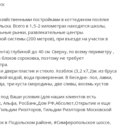
ск
хозяйственными постройками в коттеджном посёлке
ьска. Всего в 1,5-2 километрах находятся школы,
льные рынки, развлекательные центры.
 системы (200 метров), при въезде на участок в
а) глубиной до 40 см. Сверху, по всему периметру ,
з блоков сороковка, поэтому не требует
тра.
двери пластик и стекло. Хозблок (3,2 х7,2)м. из бруса
евой водой, вода проверенная. В беседке- пол, лавки,
да, три куста смородины, две сливы, восемь кустов
од Ваши условия (для наших клиентов есть
к, Альфа, РосБанк,Дом РФ,Абсолют,Открытие и еще
 Гильдии Риэлторов, Гильдии Риэлторов Московской
сток в Подольском районе, #Симферопольское шоссе,