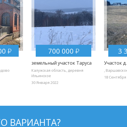
00
700 000
3 
земельный участок Таруса
Участок д
ыдово
Калужская область, деревня
, Варшавско
Ильинское
18 Сентября
30 Января 2022
О ВАРИАНТА?