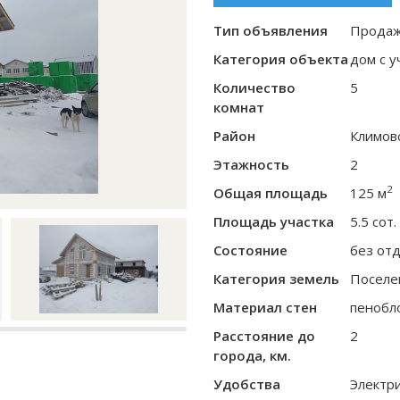
Тип объявления
Прода
Категория объекта
дом с у
Количество
5
комнат
Район
Климов
Этажность
2
2
Общая площадь
125 м
Площадь участка
5.5 сот.
Состояние
без от
Категория земель
Поселе
Материал стен
пенобл
Расстояние до
2
города, км.
Удобства
Электр