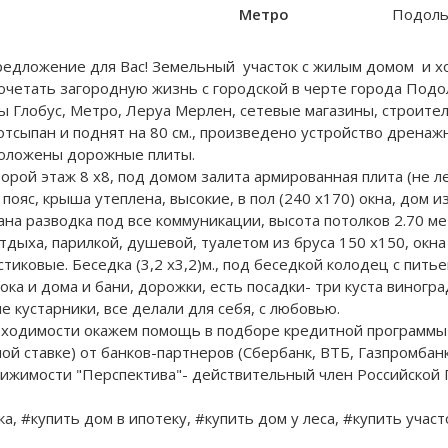
Метро
Подоль
предложение для Вас! Земельный участок с жилым домом и 
очетать загородную жизнь с городской в черте города Подол
ы Глобус, Метро, Леруа Мерлен, сетевые магазины, строите
ан и поднят на 80 см., произведено устройство дренажной
положены дорожные плиты.
й этаж 8 х8, под домом залита армированная плита (не лент
ояс, крыша утеплена, высокие, в пол (240 х170) окна, дом и
на разводка под все коммуникации, высота потолков 2.70 ме
ыха, парилкой, душевой, туалетом из бруса 150 х150, окна и 
астиковые. Беседка (3,2 х3,2)м., под беседкой колодец с пить
лока и дома и бани, дорожки, есть посадки- три куста виногра
е кустарники, все делали для себя, с любовью.
одимости окажем помощь в подборе кредитной программы п
ставке) от банков-партнеров (Сбербанк, ВТБ, Газпромбан
вижимости "Перспектива"- действительный член Российской
а, #купить дом в ипотеку, #купить дом у леса, #купить уча