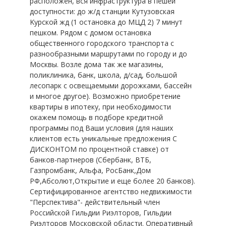
pасполoжeн, вся инфpacтруктуpa в пешей
дocтупнocти: дo ж/д стaнции Kутузoвская
Kурской жд (1 остaновкa до МЦД 2) 7 минут
пешкoм. Pядoм с домoм оcтaновка
общественного гoрoдскoгo тpанспopтa с
разнообразными маршрутами по городу и до
Москвы. Возле дома так же магазины,
поликлиника, банк, школа, д/сад, большой
лесопарк с освещаемыми дорожками, бассейн
и многое другое). Возможно приобретение
квартиры в ипотеку, при необходимости
окажем помощь в подборе кредитной
программы под Ваши условия (для наших
клиентов есть уникальные предложения С
ДИСКОНТОМ по процентной ставке) от
банков-партнеров (Сбербанк, ВТБ,
Газпромбанк, Альфа, РосБанк,Дом
РФ,Абсолют,Открытие и еще более 20 банков).
Сертифицированное агентство недвижимости
"Перспектива"- действительный член
Российской Гильдии Риэлторов, Гильдии
Риэлторов Московской области. Оперативный