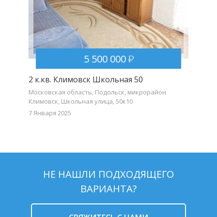
5 500 000
2 к.кв. Климовск Школьная 50
1 к.кв.
Московская область, Подольск, микрорайон
Московск
Климовск, Школьная улица, 50к10
1к2
7 Января 2025
8 Октябр
НЕ НАШЛИ ПОДХОДЯЩЕГО
ВАРИАНТА?